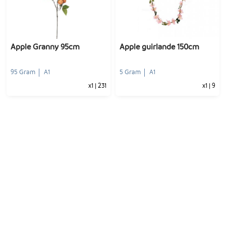
-
+
-
+
1
Voeg toe
1
Voeg toe
Apple Granny 95cm
Apple guirlande 150cm
95 Gram
A1
5 Gram
A1
x1
|
231
x1
|
9
-
+
-
+
1
Voeg toe
1
Voeg toe