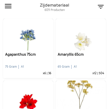
Zijdemateriaal
609
Producten
Agapanthus 75cm
Amaryllis 65cm
75 Gram
A1
65 Gram
A1
x6
|
36
x12
|
504
-
+
-
+
1
Voeg toe
1
Voeg toe