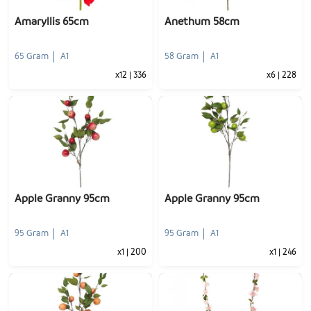
Amaryllis 65cm
Anethum 58cm
65 Gram
A1
58 Gram
A1
x12
|
336
x6
|
228
-
+
-
+
1
Voeg toe
1
Voeg toe
Apple Granny 95cm
Apple Granny 95cm
95 Gram
A1
95 Gram
A1
x1
|
200
x1
|
246