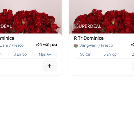
x96
x10
x50
€ -,--
€ -,--
€ -,--
RDEAL
SUPERDEAL
+
-
+
Voeg toe
1
Voeg toe
ominica
R Tr Dominica
wani / Fresco
Jangwani / Fresco
x20
x60
|
x
m
3 En 'op'
Mps A+
50 Cm
3 En 'op'
2
+
x60
x20
€ -,--
€ -,--
+
-
+
Voeg toe
1
Voeg toe