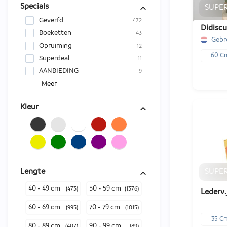
Specials
SUPE
Geverfd
472
Didiscu
Boeketten
43
Gebr
Opruiming
12
60 C
Superdeal
11
AANBIEDING
9
Meer
Kleur
x50
€ -,--
SUPE
Lengte
-
1
40 - 49 cm
50 - 59 cm
(473)
(1376)
Lederv.
60 - 69 cm
70 - 79 cm
(995)
(1015)
35 C
80 - 89 cm
90 - 99 cm
(407)
(89)