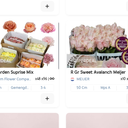
+
x40
x20
x40
€ -,--
€ -,--
€ -,--
RDEAL
SUPERDEAL
+
-
+
Voeg toe
1
Voeg toe
rden Suprise Mix
R Gr Sweet Avalanch Meijer
Parfum Flower Company BV
MEIJER
x48
x96
|
x10
m
Gemengd In Fust
3-4
50 Cm
Mps A
3
+