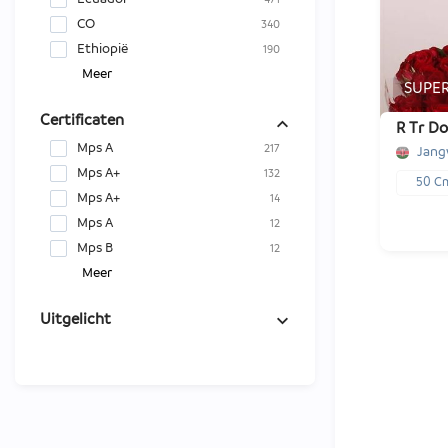
x48
CO
340
€ -,--
Ethiopië
190
Meer
SUPE
-
1
Certificaten
R Tr D
Mps A
217
Jang
Mps A+
132
50 C
Mps A+
14
Mps A
12
Mps B
12
Meer
Uitgelicht
x20
€ -,--
-
1