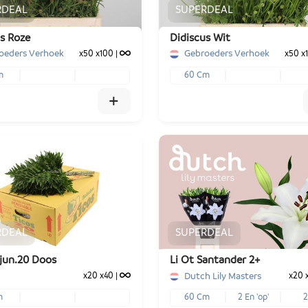
RDEAL
SUPERDEAL
s Roze
Didiscus Wit
oeders Verhoek
Gebroeders Verhoek
x50
x100
|
x50
x
m
60 Cm
+
x100
x50
x100
€ -,--
€ -,--
€ -,--
RDEAL
SUPERDEAL
+
-
+
Voeg toe
1
Voeg toe
jun.20 Doos
Li Ot Santander 2+
Dutch Lily Masters
x20
x40
|
x20
m
60 Cm
2 En 'op'
2