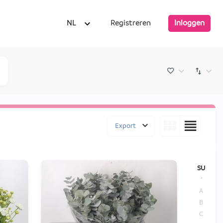
NL
Registreren
Inloggen
Export
SU
*
A
B
C