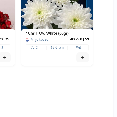
x100
x200
€ -,--
€ -,--
-
+
1
Voeg toe
* Chr T Ov. White (65gr)
Vrije keuze
20
|
360
x80
x160
|
-3
70 Cm
65 Gram
Wit
+
+
x80
x160
€ -,--
€ -,--
-
+
1
Voeg toe