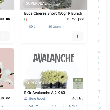
D
SUPERDEAL
E
F
Euca Cinerea Short 150gr P Bunch
G
100
|
x10
x20
|
H
50 Cm
150 Gram
I
+
+
J
K
L
M
N
O
x10
x20
P
€ -,--
€ -,--
Q
R
SUPERDEAL
-
+
1
Voeg toe
S
T
R Gr Avalanche A 2 X 60
U
Berg RoseS
x40
|
x60
|
120
V
-3
50 Cm
3-3
Mps A+
W