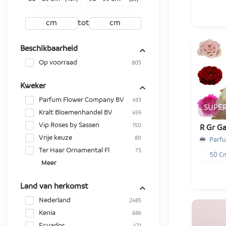
tot
Beschikbaarheid
Op voorraad
805
x20
€ -,--
Kweker
Parfum Flower Company BV
493
SUPE
Kralt Bloemenhandel BV
-
459
1
Vip Roses by Sassen
150
R Gr Ga
Vrije keuze
80
Ter Haar Ornamental Fl
73
50 C
Meer
Land van herkomst
Nederland
2485
Kenia
686
Ecuador
471