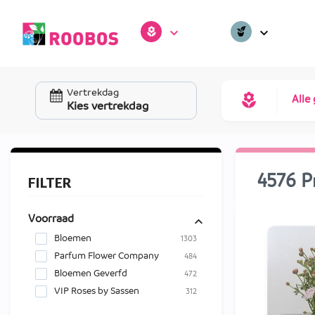
Vertrekdag
Alle
Kies vertrekdag
4576 P
FILTER
Voorraad
Bloemen
1303
Parfum Flower Company
484
Bloemen Geverfd
472
VIP Roses by Sassen
312