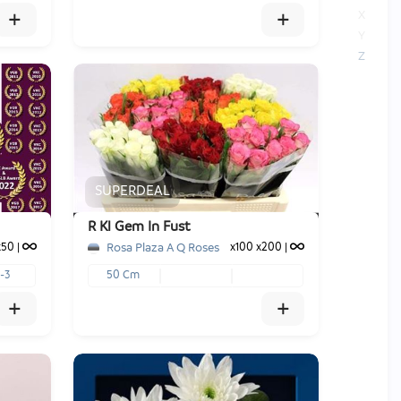
+
+
X
Y
Z
x60
€ -,--
SUPERDEAL
-
+
1
Voeg toe
R Kl Gem In Fust
Rosa Plaza A Q Roses
x50
|
x100
x200
|
-3
50 Cm
+
+