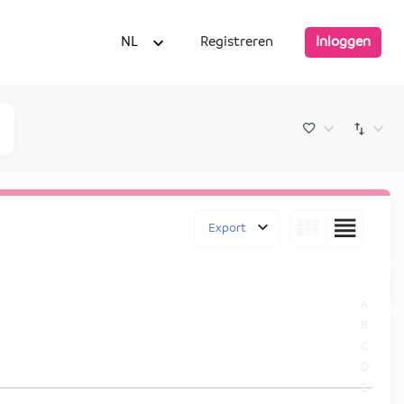
NL
Registreren
Inloggen
Export
A
B
C
D
E