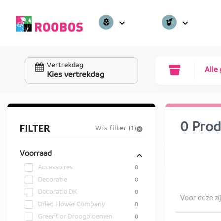
Vertrekdag
Alle
Kies vertrekdag
0 Prod
FILTER
Wis filter (
1
)
Voorraad
Accessoires
0
Decoratie
0
Decoratie DK
0
Voor deze zi
Dried Flower Company
0
Greenflor Droogbloemen
0