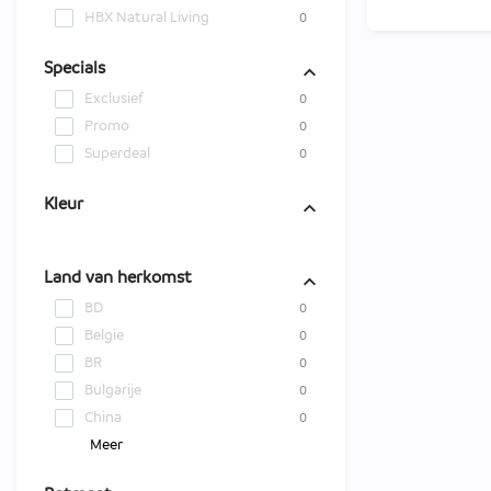
HBX Natural Living
0
Specials
Exclusief
0
Promo
0
Superdeal
0
Kleur
Land van herkomst
BD
0
Belgie
0
BR
0
Bulgarije
0
China
0
Meer