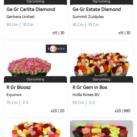
Opruiming
Opruiming
Ge Gr Carlita Diamond
Ge Gr Estate Diamond
Gerbera United
Summit Zuidplas
50 Cm
10 Cm
45 Cm
10 Cm
x15
|
30
x15
|
30
-
+
-
+
1
Voeg toe
1
Voeg toe
Opruiming
Opruiming
R Gr Bloosz
R Gr Gem In Bos
Equinox
Holla Roses BV
70 Cm
2-3
50 Cm
2-3
x20
|
20
x20
|
880