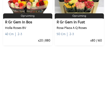
-
+
-
+
1
Voeg toe
1
Voeg toe
Opruiming
Opruiming
R Gr Gem In Bos
R Gr Gem In Fust
Holla Roses BV
Rosa Plaza A Q Roses
40 Cm
2-3
50 Cm
2-3
x20
|
880
x80
|
160
-
+
-
+
1
Voeg toe
1
Voeg toe