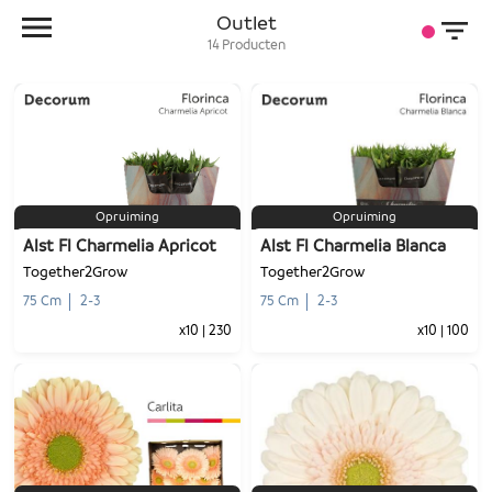
Outlet
14
Producten
Opruiming
Opruiming
Alst Fl Charmelia Apricot
Alst Fl Charmelia Blanca
Together2Grow
Together2Grow
75 Cm
2-3
75 Cm
2-3
x10
|
230
x10
|
100
-
+
-
+
1
Voeg toe
1
Voeg toe